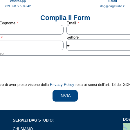
WhatsApp
E-Mail
+39 328 555 09 42
dag@dagstudio.it
Compila il Form
 Cognome
Email
Settore
o
io
ro di aver preso visione della
Privacy Policy
resa ai sensi dell’art. 13 del GD
INVIA
DOV
SERVIZI DAG STUDIO:
CHI SIAMO