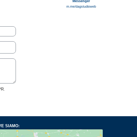
Messenger
m.me/dagstudioweb
PR.
E SIAMO: