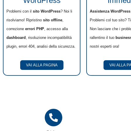
WordPress
Immedi
Problemi con il
sito WordPress
? Noi li
Assistenza WordPress
risolviamo! Ripristino
sito offline
,
Problemi col tuo sito? T
correzione
errori PHP
, accesso alla
Non lasciare che i probl
dashboard
, risoluzione incompatibilità
rallentino il tuo
busines
plugin, errori 404, analisi della sicurezza.
nostri esperti ora!
VAI ALLA PAGINA
VAI ALLA P