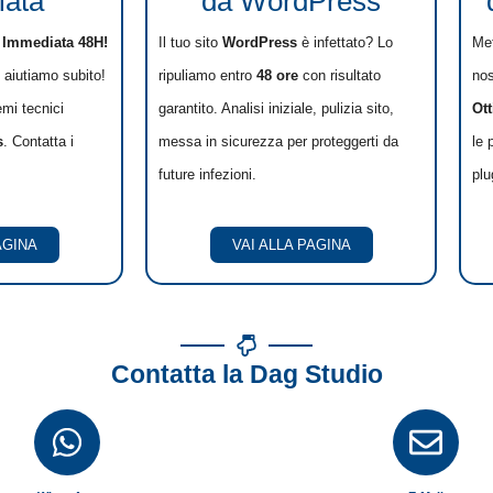
ata
da WordPress
 Immediata 48H!
Il tuo sito
WordPress
è infettato? Lo
Met
i aiutiamo subito!
ripuliamo entro
48 ore
con risultato
nos
emi tecnici
garantito. Analisi iniziale, pulizia sito,
Ot
s
. Contatta i
messa in sicurezza per proteggerti da
le 
future infezioni.
plu
AGINA
VAI ALLA PAGINA
Contatta la Dag Studio