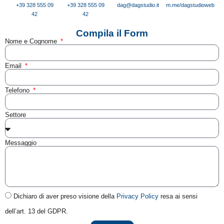
+39 328 555 09
+39 328 555 09
dag@dagstudio.it
m.me/dagstudioweb
42
42
Compila il Form
Nome e Cognome
Email
Telefono
Settore
Messaggio
Dichiaro di aver preso visione della
Privacy Policy
resa ai sensi
dell’art. 13 del GDPR.